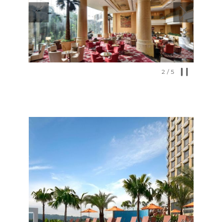
下
放
先前
映
暂停幻灯片放映
幻
点
2
/
5
灯
击
片
以
放
下
映
链
控
接
制
将
按
更
钮
新
上
面
的
内
容